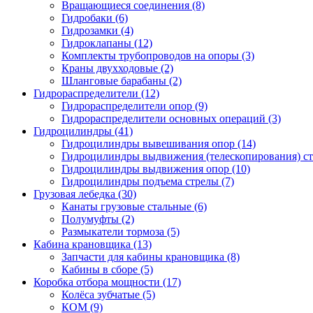
Вращающиеся соединения
(8)
Гидробаки
(6)
Гидрозамки
(4)
Гидроклапаны
(12)
Комплекты трубопроводов на опоры
(3)
Краны двухходовые
(2)
Шланговые барабаны
(2)
Гидрораспределители (12)
Гидрораспределители опор
(9)
Гидрораспределители основных операций
(3)
Гидроцилиндры (41)
Гидроцилиндры вывешивания опор
(14)
Гидроцилиндры выдвижения (телескопирования) с
Гидроцилиндры выдвижения опор
(10)
Гидроцилиндры подъема стрелы
(7)
Грузовая лебедка (30)
Канаты грузовые стальные
(6)
Полумуфты
(2)
Размыкатели тормоза
(5)
Кабина крановщика (13)
Запчасти для кабины крановщика
(8)
Кабины в сборе
(5)
Коробка отбора мощности (17)
Колёса зубчатые
(5)
КОМ
(9)