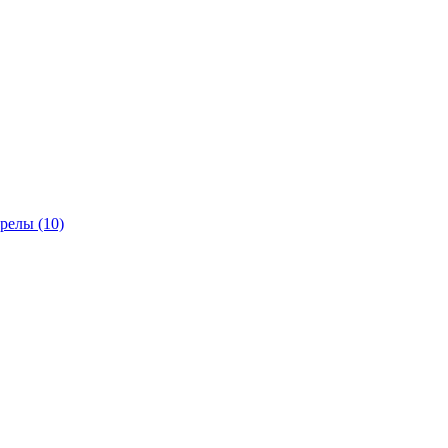
трелы
(10)