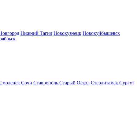
Новгород
Нижний Тагил
Новокузнецк
Новокуйбышевск
оябрьск
Смоленск
Сочи
Ставрополь
Старый Оскол
Стерлитамак
Сургут