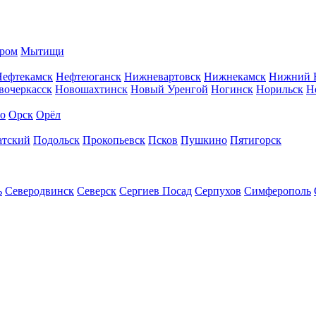
ром
Мытищи
Нефтекамск
Нефтеюганск
Нижневартовск
Нижнекамск
Нижний 
вочеркасск
Новошахтинск
Новый Уренгой
Ногинск
Норильск
Н
во
Орск
Орёл
атский
Подольск
Прокопьевск
Псков
Пушкино
Пятигорск
ь
Северодвинск
Северск
Сергиев Посад
Серпухов
Симферополь