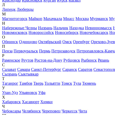
Краснодар
Красноярск
Курган
Курск
Кызыл
Л
Липецк
Люберцы
М
Магнитогорск
Майкоп
Махачкала
Миасс
Москва
Мурманск
Му
Н
Набережные Челны
Назрань
Нальчик
Находка
Невинномысск
Новомосковск
Новороссийск
Новосибирск
Новочебоксарск
Но
О
Обнинск
Одинцово
Октябрьский
Омск
Оренбург
Орехово-Зуе
П
Пенза
Первоуральск
Пермь
Петрозаводск
Петропавловск-Камч
Р
Раменское
Реутов
Ростов-на-Дону
Рубцовск
Рыбинск
Рязань
С
Салават
Самара
Санкт-Петербург
Саранск
Саратов
Севастопол
Сызрань
Сыктывкар
Т
Таганрог
Тамбов
Тверь
Тольятти
Томск
Тула
Тюмень
У
Улан-Удэ
Ульяновск
Уфа
Х
Хабаровск
Хасавюрт
Химки
Ч
Чебоксары
Челябинск
Череповец
Черкесск
Чита