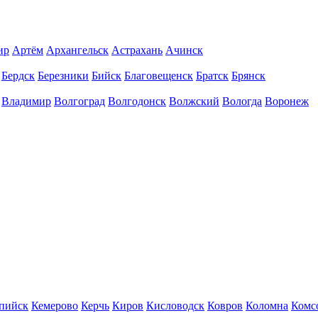
ир
Артём
Архангельск
Астрахань
Ачинск
Бердск
Березники
Бийск
Благовещенск
Братск
Брянск
Владимир
Волгоград
Волгодонск
Волжский
Вологда
Воронеж
пийск
Кемерово
Керчь
Киров
Кисловодск
Ковров
Коломна
Комс