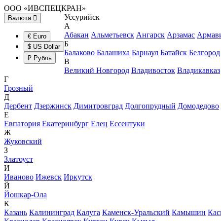
ООО «ИВСПЕЦКРАН»
Уссурийск
Валюта
А
Абакан
Альметьевск
Ангарск
Арзамас
Армав
€ Euro
Б
$ US Dollar
Балаково
Балашиха
Барнаул
Батайск
Белгород
₽ Рубль
В
Великий Новгород
Владивосток
Владикавказ
Г
Грозный
Д
Дербент
Дзержинск
Димитровград
Долгопрудный
Домодедово
Е
Евпатория
Екатеринбург
Елец
Ессентуки
Ж
Жуковский
З
Златоуст
И
Иваново
Ижевск
Иркутск
Й
Йошкар-Ола
К
Казань
Калининград
Калуга
Каменск-Уральский
Камышин
Кас