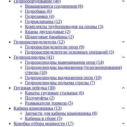
Гидрооборудование (40)
Вращающиеся соединения
(8)
Гидробаки
(6)
Гидрозамки
(4)
Гидроклапаны
(12)
Комплекты трубопроводов на опоры
(3)
Краны двухходовые
(2)
Шланговые барабаны
(2)
Гидрораспределители (12)
Гидрораспределители опор
(9)
Гидрораспределители основных операций
(3)
Гидроцилиндры (41)
Гидроцилиндры вывешивания опор
(14)
Гидроцилиндры выдвижения (телескопирования)
стрелы
(10)
Гидроцилиндры выдвижения опор
(10)
Гидроцилиндры подъема стрелы
(7)
Грузовая лебедка (30)
Канаты грузовые стальные
(6)
Полумуфты
(2)
Размыкатели тормоза
(5)
Кабина крановщика (13)
Запчасти для кабины крановщика
(8)
Кабины в сборе
(5)
Коробка отбора мощности (17)