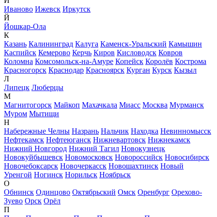
И
Иваново
Ижевск
Иркутск
Й
Йошкар-Ола
К
Казань
Калининград
Калуга
Каменск-Уральский
Камышин
Каспийск
Кемерово
Керчь
Киров
Кисловодск
Ковров
Коломна
Комсомольск-на-Амуре
Копейск
Королёв
Кострома
Красногорск
Краснодар
Красноярск
Курган
Курск
Кызыл
Л
Липецк
Люберцы
М
Магнитогорск
Майкоп
Махачкала
Миасс
Москва
Мурманск
Муром
Мытищи
Н
Набережные Челны
Назрань
Нальчик
Находка
Невинномысск
Нефтекамск
Нефтеюганск
Нижневартовск
Нижнекамск
Нижний Новгород
Нижний Тагил
Новокузнецк
Новокуйбышевск
Новомосковск
Новороссийск
Новосибирск
Новочебоксарск
Новочеркасск
Новошахтинск
Новый
Уренгой
Ногинск
Норильск
Ноябрьск
О
Обнинск
Одинцово
Октябрьский
Омск
Оренбург
Орехово-
Зуево
Орск
Орёл
П