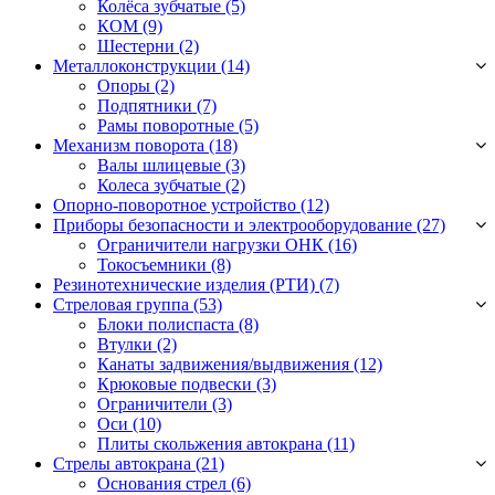
Колёса зубчатые
(5)
КОМ
(9)
Шестерни
(2)
Металлоконструкции (14)
Опоры
(2)
Подпятники
(7)
Рамы поворотные
(5)
Механизм поворота (18)
Валы шлицевые
(3)
Колеса зубчатые
(2)
Опорно-поворотное устройство (12)
Приборы безопасности и электрооборудование (27)
Ограничители нагрузки ОНК
(16)
Токосъемники
(8)
Резинотехнические изделия (РТИ) (7)
Стреловая группа (53)
Блоки полиспаста
(8)
Втулки
(2)
Канаты задвижения/выдвижения
(12)
Крюковые подвески
(3)
Ограничители
(3)
Оси
(10)
Плиты скольжения автокрана
(11)
Стрелы автокрана (21)
Основания стрел
(6)