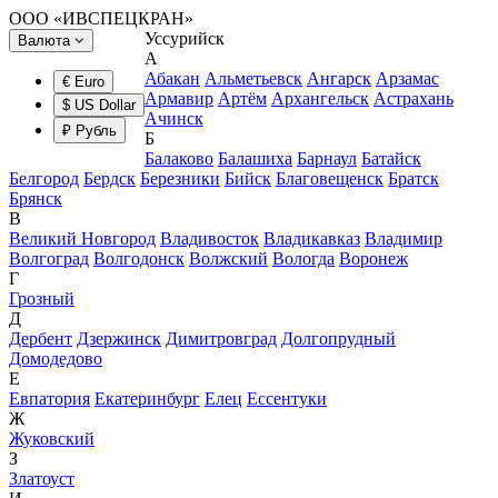
ООО «ИВСПЕЦКРАН»
Уссурийск
Валюта
А
Абакан
Альметьевск
Ангарск
Арзамас
€ Euro
Армавир
Артём
Архангельск
Астрахань
$ US Dollar
Ачинск
₽ Рубль
Б
Балаково
Балашиха
Барнаул
Батайск
Белгород
Бердск
Березники
Бийск
Благовещенск
Братск
Брянск
В
Великий Новгород
Владивосток
Владикавказ
Владимир
Волгоград
Волгодонск
Волжский
Вологда
Воронеж
Г
Грозный
Д
Дербент
Дзержинск
Димитровград
Долгопрудный
Домодедово
Е
Евпатория
Екатеринбург
Елец
Ессентуки
Ж
Жуковский
З
Златоуст