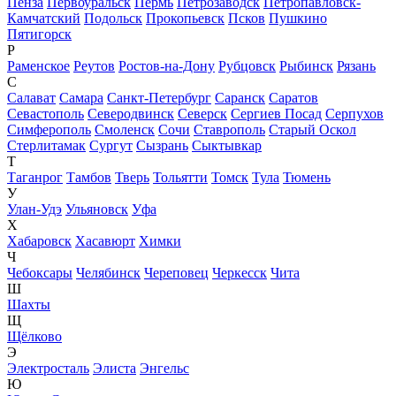
Пенза
Первоуральск
Пермь
Петрозаводск
Петропавловск-
Камчатский
Подольск
Прокопьевск
Псков
Пушкино
Пятигорск
Р
Раменское
Реутов
Ростов-на-Дону
Рубцовск
Рыбинск
Рязань
С
Салават
Самара
Санкт-Петербург
Саранск
Саратов
Севастополь
Северодвинск
Северск
Сергиев Посад
Серпухов
Симферополь
Смоленск
Сочи
Ставрополь
Старый Оскол
Стерлитамак
Сургут
Сызрань
Сыктывкар
Т
Таганрог
Тамбов
Тверь
Тольятти
Томск
Тула
Тюмень
У
Улан-Удэ
Ульяновск
Уфа
Х
Хабаровск
Хасавюрт
Химки
Ч
Чебоксары
Челябинск
Череповец
Черкесск
Чита
Ш
Шахты
Щ
Щёлково
Э
Электросталь
Элиста
Энгельс
Ю