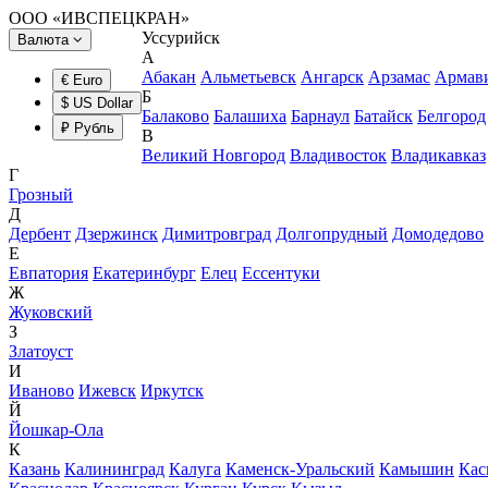
ООО «ИВСПЕЦКРАН»
Уссурийск
Валюта
А
Абакан
Альметьевск
Ангарск
Арзамас
Армав
€ Euro
Б
$ US Dollar
Балаково
Балашиха
Барнаул
Батайск
Белгород
₽ Рубль
В
Великий Новгород
Владивосток
Владикавказ
Г
Грозный
Д
Дербент
Дзержинск
Димитровград
Долгопрудный
Домодедово
Е
Евпатория
Екатеринбург
Елец
Ессентуки
Ж
Жуковский
З
Златоуст
И
Иваново
Ижевск
Иркутск
Й
Йошкар-Ола
К
Казань
Калининград
Калуга
Каменск-Уральский
Камышин
Кас