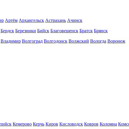
ир
Артём
Архангельск
Астрахань
Ачинск
Бердск
Березники
Бийск
Благовещенск
Братск
Брянск
Владимир
Волгоград
Волгодонск
Волжский
Вологда
Воронеж
пийск
Кемерово
Керчь
Киров
Кисловодск
Ковров
Коломна
Комс