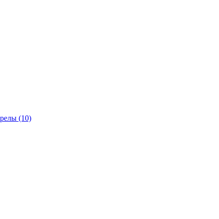
трелы
(10)