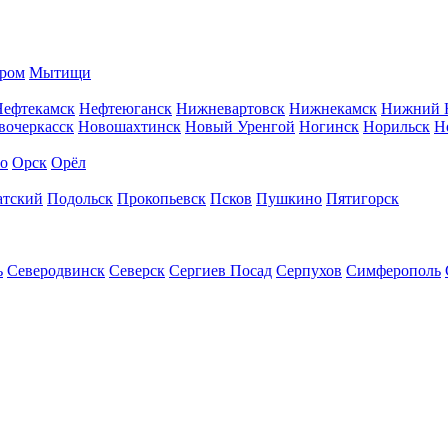
ром
Мытищи
Нефтекамск
Нефтеюганск
Нижневартовск
Нижнекамск
Нижний 
вочеркасск
Новошахтинск
Новый Уренгой
Ногинск
Норильск
Н
во
Орск
Орёл
атский
Подольск
Прокопьевск
Псков
Пушкино
Пятигорск
ь
Северодвинск
Северск
Сергиев Посад
Серпухов
Симферополь