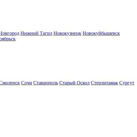
Новгород
Нижний Тагил
Новокузнецк
Новокуйбышевск
оябрьск
Смоленск
Сочи
Ставрополь
Старый Оскол
Стерлитамак
Сургут