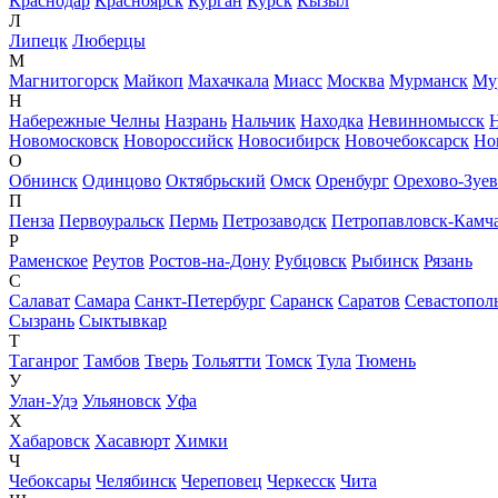
Краснодар
Красноярск
Курган
Курск
Кызыл
Л
Липецк
Люберцы
М
Магнитогорск
Майкоп
Махачкала
Миасс
Москва
Мурманск
Му
Н
Набережные Челны
Назрань
Нальчик
Находка
Невинномысск
Новомосковск
Новороссийск
Новосибирск
Новочебоксарск
Но
О
Обнинск
Одинцово
Октябрьский
Омск
Оренбург
Орехово-Зуе
П
Пенза
Первоуральск
Пермь
Петрозаводск
Петропавловск-Камч
Р
Раменское
Реутов
Ростов-на-Дону
Рубцовск
Рыбинск
Рязань
С
Салават
Самара
Санкт-Петербург
Саранск
Саратов
Севастопол
Сызрань
Сыктывкар
Т
Таганрог
Тамбов
Тверь
Тольятти
Томск
Тула
Тюмень
У
Улан-Удэ
Ульяновск
Уфа
Х
Хабаровск
Хасавюрт
Химки
Ч
Чебоксары
Челябинск
Череповец
Черкесск
Чита