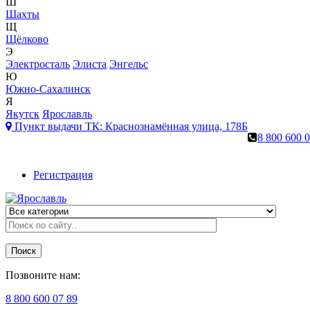
Ш
Шахты
Щ
Щёлково
Э
Электросталь
Элиста
Энгельс
Ю
Южно-Сахалинск
Я
Якутск
Ярославль
Пункт выдачи ТК:
Краснознамённая улица, 178Б
8 800 600 
Регистрация
Поиск
Позвоните нам:
8 800 600 07 89