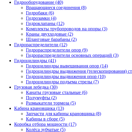
Гидрооборудование (40)
Вращающиеся соединения
(8)
Гидробаки
(6)
Гидрозамки
(4)
Гидроклапаны
(12)
Комплекты трубопроводов на опоры
(3)
Краны двухходовые
(2)
Шланговые барабаны
(2)
Гидрораспределители (12)
Гидрораспределители опор
(9)
Гидрораспределители основных операций
(3)
Гидроцилиндры (41)
Гидроцилиндры вывешивания опор
(14)
Гидроцилиндры выдвижения (телескопирования) с
Гидроцилиндры выдвижения опор
(10)
Гидроцилиндры подъема стрелы
(7)
Грузовая лебедка (30)
Канаты грузовые стальные
(6)
Полумуфты
(2)
Размыкатели тормоза
(5)
Кабина крановщика (13)
Запчасти для кабины крановщика
(8)
Кабины в сборе
(5)
Коробка отбора мощности (17)
Колёса зубчатые
(5)