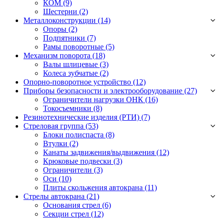
КОМ
(9)
Шестерни
(2)
Металлоконструкции (14)
Опоры
(2)
Подпятники
(7)
Рамы поворотные
(5)
Механизм поворота (18)
Валы шлицевые
(3)
Колеса зубчатые
(2)
Опорно-поворотное устройство (12)
Приборы безопасности и электрооборудование (27)
Ограничители нагрузки ОНК
(16)
Токосъемники
(8)
Резинотехнические изделия (РТИ) (7)
Стреловая группа (53)
Блоки полиспаста
(8)
Втулки
(2)
Канаты задвижения/выдвижения
(12)
Крюковые подвески
(3)
Ограничители
(3)
Оси
(10)
Плиты скольжения автокрана
(11)
Стрелы автокрана (21)
Основания стрел
(6)
Секции стрел
(12)