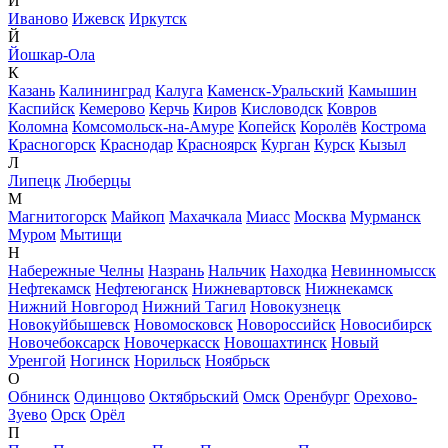
И
Иваново
Ижевск
Иркутск
Й
Йошкар-Ола
К
Казань
Калининград
Калуга
Каменск-Уральский
Камышин
Каспийск
Кемерово
Керчь
Киров
Кисловодск
Ковров
Коломна
Комсомольск-на-Амуре
Копейск
Королёв
Кострома
Красногорск
Краснодар
Красноярск
Курган
Курск
Кызыл
Л
Липецк
Люберцы
М
Магнитогорск
Майкоп
Махачкала
Миасс
Москва
Мурманск
Муром
Мытищи
Н
Набережные Челны
Назрань
Нальчик
Находка
Невинномысск
Нефтекамск
Нефтеюганск
Нижневартовск
Нижнекамск
Нижний Новгород
Нижний Тагил
Новокузнецк
Новокуйбышевск
Новомосковск
Новороссийск
Новосибирск
Новочебоксарск
Новочеркасск
Новошахтинск
Новый
Уренгой
Ногинск
Норильск
Ноябрьск
О
Обнинск
Одинцово
Октябрьский
Омск
Оренбург
Орехово-
Зуево
Орск
Орёл
П