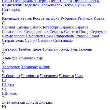
Пенза
Первоуральск
Пермь
Петрозаводск
Петропавловск-
Камчатский
Подольск
Прокопьевск
Псков
Пушкино
Пятигорск
Р
Раменское
Реутов
Ростов-на-Дону
Рубцовск
Рыбинск
Рязань
С
Салават
Самара
Санкт-Петербург
Саранск
Саратов
Севастополь
Северодвинск
Северск
Сергиев Посад
Серпухов
Симферополь
Смоленск
Сочи
Ставрополь
Старый Оскол
Стерлитамак
Сургут
Сызрань
Сыктывкар
Т
Таганрог
Тамбов
Тверь
Тольятти
Томск
Тула
Тюмень
У
Улан-Удэ
Ульяновск
Уфа
Х
Хабаровск
Хасавюрт
Химки
Ч
Чебоксары
Челябинск
Череповец
Черкесск
Чита
Ш
Шахты
Щ
Щёлково
Э
Электросталь
Элиста
Энгельс
Ю