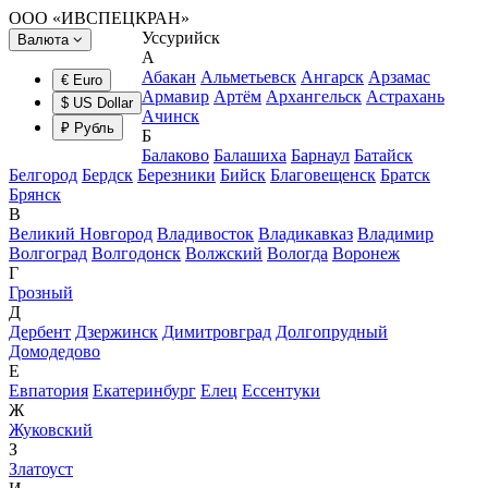
ООО «ИВСПЕЦКРАН»
Уссурийск
Валюта
А
Абакан
Альметьевск
Ангарск
Арзамас
€ Euro
Армавир
Артём
Архангельск
Астрахань
$ US Dollar
Ачинск
₽ Рубль
Б
Балаково
Балашиха
Барнаул
Батайск
Белгород
Бердск
Березники
Бийск
Благовещенск
Братск
Брянск
В
Великий Новгород
Владивосток
Владикавказ
Владимир
Волгоград
Волгодонск
Волжский
Вологда
Воронеж
Г
Грозный
Д
Дербент
Дзержинск
Димитровград
Долгопрудный
Домодедово
Е
Евпатория
Екатеринбург
Елец
Ессентуки
Ж
Жуковский
З
Златоуст